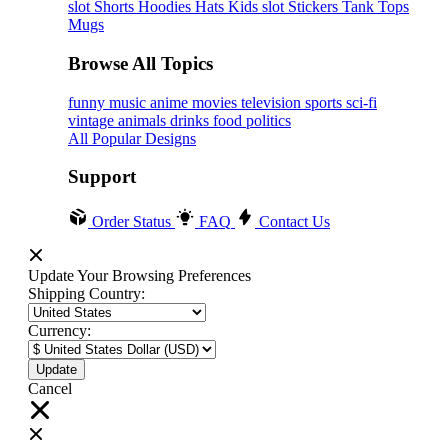
slot
Shorts
Hoodies
Hats
Kids slot
Stickers
Tank Tops
Mugs
Browse All Topics
funny
music
anime
movies
television
sports
sci-fi
vintage
animals
drinks
food
politics
All Popular Designs
Support
Order Status
FAQ
Contact Us
Update Your Browsing Preferences
Shipping Country:
Currency:
Cancel