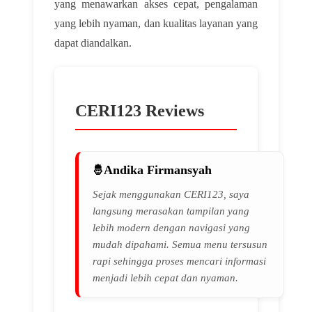
yang menawarkan akses cepat, pengalaman
yang lebih nyaman, dan kualitas layanan yang
dapat diandalkan.
CERI123 Reviews
Andika Firmansyah
Sejak menggunakan CERI123, saya
langsung merasakan tampilan yang
lebih modern dengan navigasi yang
mudah dipahami. Semua menu tersusun
rapi sehingga proses mencari informasi
menjadi lebih cepat dan nyaman.