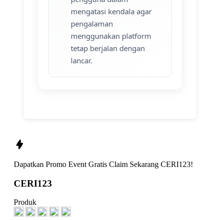
mengatasi kendala agar
pengalaman
menggunakan platform
tetap berjalan dengan
lancar.
Dapatkan
Promo Event Gratis
Claim Sekarang
CERI123!
CERI123
Produk