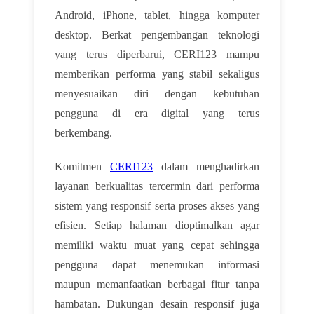
Android, iPhone, tablet, hingga komputer
desktop. Berkat pengembangan teknologi
yang terus diperbarui, CERI123 mampu
memberikan performa yang stabil sekaligus
menyesuaikan diri dengan kebutuhan
pengguna di era digital yang terus
berkembang.
Komitmen
CERI123
dalam menghadirkan
layanan berkualitas tercermin dari performa
sistem yang responsif serta proses akses yang
efisien. Setiap halaman dioptimalkan agar
memiliki waktu muat yang cepat sehingga
pengguna dapat menemukan informasi
maupun memanfaatkan berbagai fitur tanpa
hambatan. Dukungan desain responsif juga